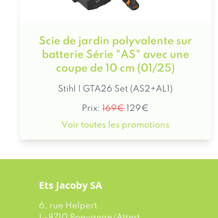
Scie de jardin polyvalente sur
batterie Série "AS" avec une
coupe de 10 cm (01/25)
Stihl | GTA26 Set (AS2+AL1)
Prix:
169€
129€
Voir toutes les promotions
Ets Jacoby SA
6, rue Helpert
L-8710 Boevange/Attert