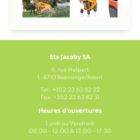
Ets Jacoby SA
6, rue Helpert
L-8710 Boevange/Attert
Tél: +352 23 63 82 32
Fax: +352 23 63 82 31
Heures d'ouvertures
Lundi au Vendredi
08:00 - 12:00 & 13:00 - 17:30